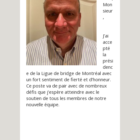
Mon
sieur
,
J’ai
acce
pté
la
prési
denc
e de la Ligue de bridge de Montréal avec
un fort sentiment de fierté et d’honneur.
Ce poste va de pair avec de nombreux
défis que j’espère atteindre avec le
soutien de tous les membres de notre
nouvelle équipe.