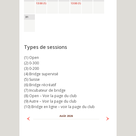
13:00 (1)
13:00 (1)
31
Types de sessions
(1) Open
(2) 0-300
(3) 0-200
(4) Bridge supervisé
(5) Suisse
(6) Bridge récréatif
(7) Incubateur de bridge
(8) Open – Voir la page du club
(9) Autre – Voir la page du club
(10) Bridge en ligne – voir la page du club
Août 2026
Suivant